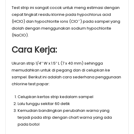
Test strip ini sangat cocok untuk meng estimasi dengan
cepat tingkat residu klorine pada hypochlorus acid
–
(HClO) dan hypochlorite ions (ClO
) pada sampel yang
diolah dengan menggunakan sodium hypochlorite
(NaClO).
Cara Kerja:
Ukuran strip 1/4″ W x 1.5″ L (7 x 40 mm) sehingga
memudahkan untuk di pegang dan di celupkan ke
sampel. Berikut ini adalah cara sederhana penggunaan
chlorine test papar:
Celupkan kertas strip kedalam sampel
Lalu tunggu sekitar 60 detik
Kemudian bandingkan perubahan warna yang
terjadi pada strip dengan chart warna yang ada
pada botol