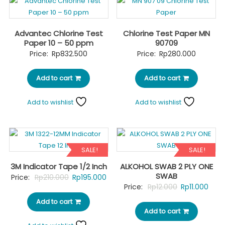
Advantec Chlorine Test
Chlorine Test Paper MN
Paper 10 – 50 ppm
90709
Price:
Rp
832.500
Price:
Rp
280.000
Add to cart
Add to cart
Add to wishlist
Add to wishlist
SALE!
SALE!
3M Indicator Tape 1/2 Inch
ALKOHOL SWAB 2 PLY ONE
SWAB
Original
Current
Price:
Rp
210.000
Rp
195.000
Original
Curr
Price:
Rp
12.000
Rp
11.000
price
price
price
pric
Add to cart
was:
is:
Add to cart
was:
is:
Rp210.000.
Rp195.000.
Rp12.000.
Rp11.