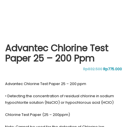
Advantec Chlorine Test
Paper 25 – 200 Ppm
Original
Cu
Rp
832.500
Rp
775.000
price
pr
Advantec Chlorine Test Paper 25 – 200 ppm
was:
is:
• Detecting the concentration of residual chlorine in sodium
hypochlorite solution (NaClO) or hypochlorous acid (HClO)
Rp832.500.
Rp
Chlorine Test Paper (25 – 200ppm)
Note: Cannot be used for the detection of Chlorine Ion.