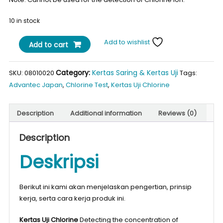
10 in stock
Advantec
Add to wishlist
Add to cart
Chlorine
Test
Category:
Kertas Saring & Kertas Uji
SKU:
08010020
Tags:
Paper
Advantec Japan
,
Chlorine Test
,
Kertas Uji Chlorine
25
-
200
Description
Additional information
Reviews (0)
ppm
quantity
Description
Deskripsi
Berikut ini kami akan menjelaskan pengertian, prinsip
kerja, serta cara kerja produk ini.
Kertas Uji Chlorine
Detecting the concentration of