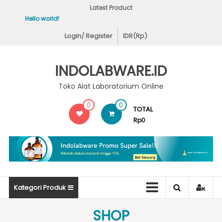
Skip
Latest Product
to
Hello world!
Covid-19 Test Labs
content
Login/ Register
IDR(Rp)
INDOLABWARE.ID
Toko Alat Laboratorium Online
0
0
TOTAL
Rp0
Kategori Produk
SHOP